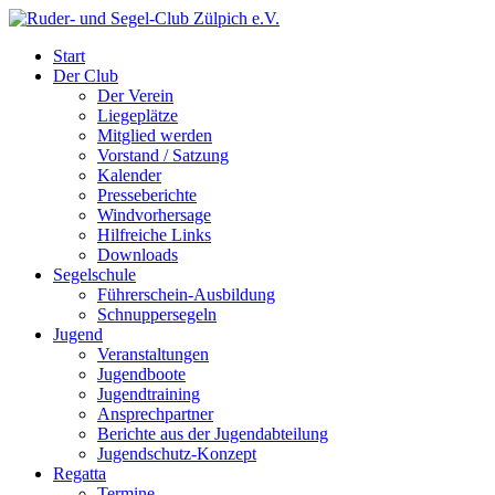
Start
Der Club
Der Verein
Liegeplätze
Mitglied werden
Vorstand / Satzung
Kalender
Presseberichte
Windvorhersage
Hilfreiche Links
Downloads
Segelschule
Führerschein-Ausbildung
Schnuppersegeln
Jugend
Veranstaltungen
Jugendboote
Jugendtraining
Ansprechpartner
Berichte aus der Jugendabteilung
Jugendschutz-Konzept
Regatta
Termine